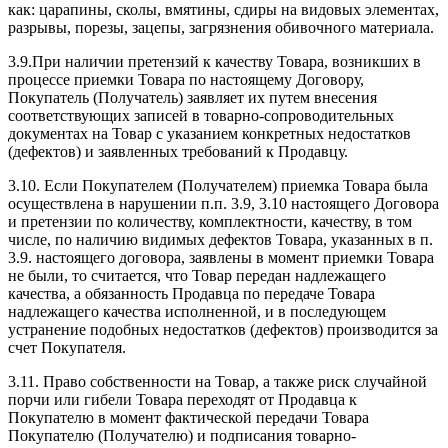
как: царапины, сколы, вмятины, сдиры на видовых элементах,
разрывы, порезы, зацепы, загрязнения обивочного материала.
3.9.При наличии претензий к качеству Товара, возникших в
процессе приемки Товара по настоящему Договору,
Покупатель (Получатель) заявляет их путем внесения
соответствующих записей в товарно-сопроводительных
документах на Товар с указанием конкретных недостатков
(дефектов) и заявленных требований к Продавцу.
3.10. Если Покупателем (Получателем) приемка Товара была
осуществлена в нарушении п.п. 3.9, 3.10 настоящего Договора
и претензии по количеству, комплектности, качеству, в том
числе, по наличию видимых дефектов Товара, указанных в п.
3.9. настоящего договора, заявлены в момент приемки Товара
не были, то считается, что Товар передан надлежащего
качества, а обязанность Продавца по передаче Товара
надлежащего качества исполненной, и в последующем
устранение подобных недостатков (дефектов) производится за
счет Покупателя.
3.11. Право собственности на Товар, а также риск случайной
порчи или гибели Товара переходят от Продавца к
Покупателю в момент фактической передачи Товара
Покупателю (Получателю) и подписания товарно-