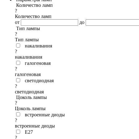
Количество ламп
?
Количество ламп
от
до
Тип лампы
?
Тип лампы
накаливания
?
накаливания
галогеновая
?
галогеновая
светодиодная
?
светодиодная
Цоколь лампы
?
Цоколь лампы
встроенные диоды
?
встроенные диоды
E27
?