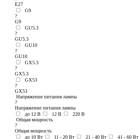
E27
G9
?
G9
GU5.3
?
GU5.3
GU10
?
GU10
GX5.3
?
GX5.3
GX53
?
GX53
Напряжение питания лампы
?
Напряжение питания лампы
до 12 В
12 В
220 В
Общая мощность
?
Общая мощность
до 10 Вт
11 - 20 Вт
21 - 40 Вт
41 - 60 Вт