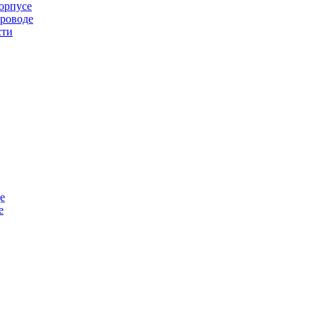
орпусе
проводе
сти
е
е