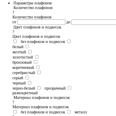
Параметры плафонов
Количество плафонов
?
Количество плафонов
от
до
Цвет плафонов и подвесок
?
Цвет плафонов и подвесок
без плафонов и подвесок
белый
желтый
золотистый
бронзовый
коричневый
серебристый
серый
черный
черно-белый
прозрачный
разноцветный
Материал плафонов и подвесок
?
Материал плафонов и подвесок
без плафонов и подвесок
металл