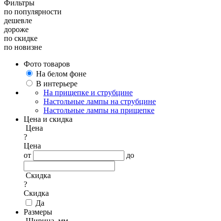
Фильтры
по популярности
дешевле
дороже
по скидке
по новизне
Фото товаров
На белом фоне
В интерьере
На прищепке и струбцине
Настольные лампы на струбцине
Настольные лампы на прищепке
Цена и скидка
Цена
?
Цена
от
до
Скидка
?
Скидка
Да
Размеры
Ширина, мм