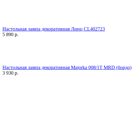
Настольная лампа декоративная Линц CL402723
5 890
р.
Настольная лампа декоративная Majorka 008/1T MRD (бордо)
3 930
р.