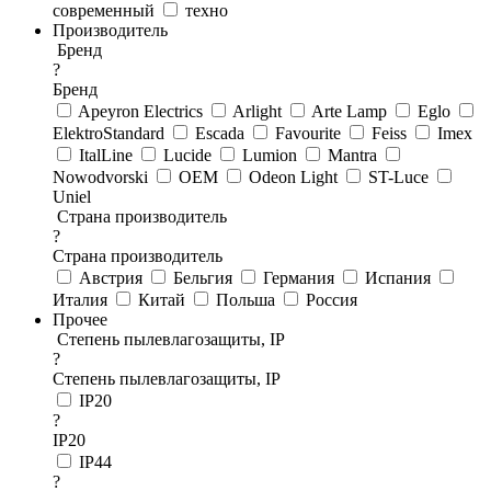
современный
техно
Производитель
Бренд
?
Бренд
Apeyron Electrics
Arlight
Arte Lamp
Eglo
ElektroStandard
Escada
Favourite
Feiss
Imex
ItalLine
Lucide
Lumion
Mantra
Nowodvorski
OEM
Odeon Light
ST-Luce
Uniel
Страна производитель
?
Страна производитель
Австрия
Бельгия
Германия
Испания
Италия
Китай
Польша
Россия
Прочее
Степень пылевлагозащиты, IP
?
Степень пылевлагозащиты, IP
IP20
?
IP20
IP44
?