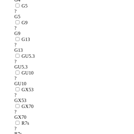
G5
?
G5
G9
?
G9
G13
?
G13
GU5.3
?
GU5.3
GU10
?
GU10
GX53
?
GX53
GX70
?
GX70
R7s
?
R7s