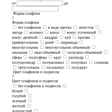
от
до
Форма плафона
?
Форма плафона
без плафонов
в виде цветка
лепесток
звезда
колокол
конус
конус усеченный
конус двойной
квадрат
куб
призма
прямоугольник
ромб
пирамида
многоугольник
многоугольник объемный
овальная
овал объемный
полуовал объемный
сфера
полусфера
круг
цилиндр
полуцилиндр
полуколокол
полуовал
сложная
треугольник
полуконус
полукруг
Цвет плафонов и подвесок
?
Цвет плафонов и подвесок
без плафонов и подвесок
белый
голубой
зеленый
желтый
золотистый