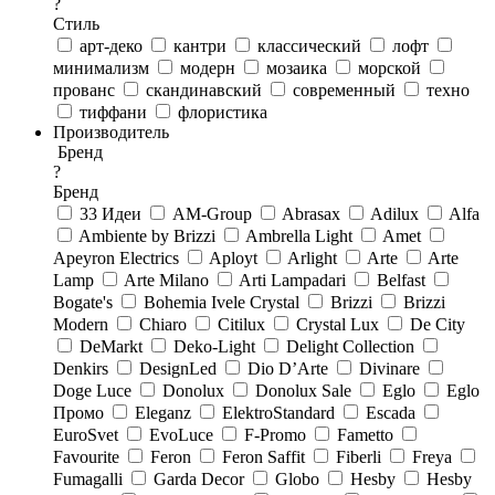
?
Стиль
арт-деко
кантри
классический
лофт
минимализм
модерн
мозаика
морской
прованс
скандинавский
современный
техно
тиффани
флористика
Производитель
Бренд
?
Бренд
33 Идеи
AM-Group
Abrasax
Adilux
Alfa
Ambiente by Brizzi
Ambrella Light
Amet
Apeyron Electrics
Aployt
Arlight
Arte
Arte
Lamp
Arte Milano
Arti Lampadari
Belfast
Bogate's
Bohemia Ivele Crystal
Brizzi
Brizzi
Modern
Chiaro
Citilux
Crystal Lux
De City
DeMarkt
Deko-Light
Delight Collection
Denkirs
DesignLed
Dio D’Arte
Divinare
Doge Luce
Donolux
Donolux Sale
Eglo
Eglo
Промо
Eleganz
ElektroStandard
Escada
EuroSvet
EvoLuce
F-Promo
Fametto
Favourite
Feron
Feron Saffit
Fiberli
Freya
Fumagalli
Garda Decor
Globo
Hesby
Hesby