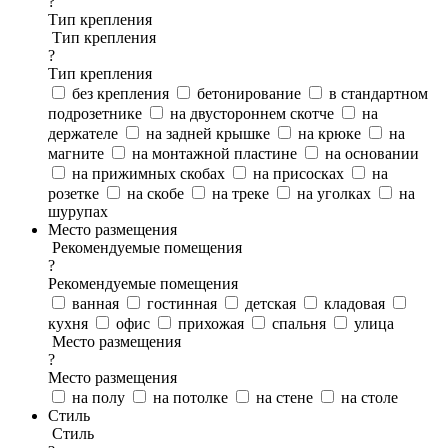
?
Тип крепления
Тип крепления
?
Тип крепления
без крепления
бетонирование
в стандартном
подрозетнике
на двустороннем скотче
на
держателе
на задней крышке
на крюке
на
магните
на монтажной пластине
на основании
на прижимных скобах
на присосках
на
розетке
на скобе
на треке
на уголках
на
шурупах
Место размещения
Рекомендуемые помещения
?
Рекомендуемые помещения
ванная
гостинная
детская
кладовая
кухня
офис
прихожая
спальня
улица
Место размещения
?
Место размещения
на полу
на потолке
на стене
на столе
Стиль
Стиль