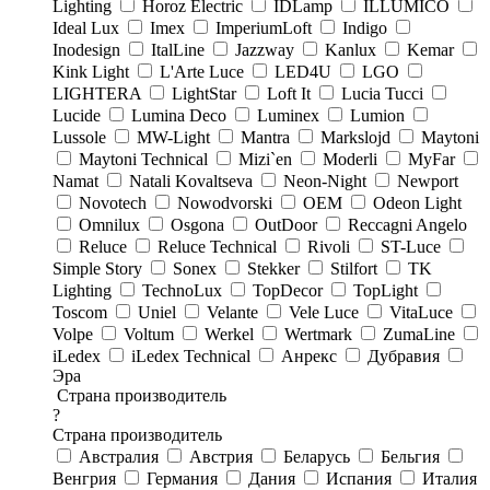
Lighting
Horoz Electric
IDLamp
ILLUMICO
Ideal Lux
Imex
ImperiumLoft
Indigo
Inodesign
ItalLine
Jazzway
Kanlux
Kemar
Kink Light
L'Arte Luce
LED4U
LGO
LIGHTERA
LightStar
Loft It
Lucia Tucci
Lucide
Lumina Deco
Luminex
Lumion
Lussole
MW-Light
Mantra
Markslojd
Maytoni
Maytoni Technical
Mizi`en
Moderli
MyFar
Namat
Natali Kovaltseva
Neon-Night
Newport
Novotech
Nowodvorski
OEM
Odeon Light
Omnilux
Osgona
OutDoor
Reccagni Angelo
Reluce
Reluce Technical
Rivoli
ST-Luce
Simple Story
Sonex
Stekker
Stilfort
TK
Lighting
TechnoLux
TopDecor
TopLight
Toscom
Uniel
Velante
Vele Luce
VitaLuce
Volpe
Voltum
Werkel
Wertmark
ZumaLine
iLedex
iLedex Technical
Анрекс
Дубравия
Эра
Страна производитель
?
Страна производитель
Австралия
Австрия
Беларусь
Бельгия
Венгрия
Германия
Дания
Испания
Италия