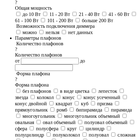
?
Общая мощность
до 10 Вт
11 - 20 Вт
21 - 40 Вт
41 - 60 Вт
61 - 100 Вт
101 - 200 Вт
больше 200 Вт
Возможность подключения диммера
можно
нельзя
нет данных
Параметры плафонов
Количество плафонов
?
Количество плафонов
от
до
Форма плафона
?
Форма плафона
без плафонов
в виде цветка
лепесток
звезда
колокол
конус
конус усеченный
конус двойной
квадрат
куб
призма
прямоугольник
ромб
бипирамида
пирамида
многоугольник
многоугольник объемный
овальная
овал объемный
полуовал объемный
сфера
полусфера
круг
цилиндр
полуцилиндр
полуколокол
полуовал
сложная