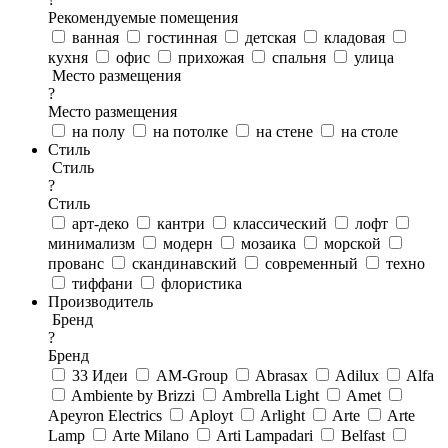
Рекомендуемые помещения
ванная
гостинная
детская
кладовая
кухня
офис
прихожая
спальня
улица
Место размещения
?
Место размещения
на полу
на потолке
на стене
на столе
Стиль
Стиль
?
Стиль
арт-деко
кантри
классический
лофт
минимализм
модерн
мозаика
морской
прованс
скандинавский
современный
техно
тиффани
флористика
Производитель
Бренд
?
Бренд
33 Идеи
AM-Group
Abrasax
Adilux
Alfa
Ambiente by Brizzi
Ambrella Light
Amet
Apeyron Electrics
Aployt
Arlight
Arte
Arte
Lamp
Arte Milano
Arti Lampadari
Belfast