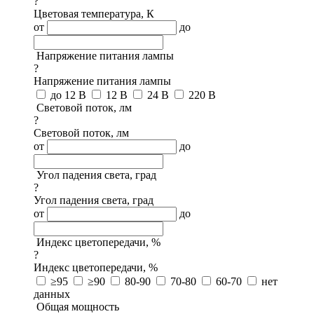
?
Цветовая температура, К
от
до
Напряжение питания лампы
?
Напряжение питания лампы
до 12 В
12 В
24 В
220 В
Световой поток, лм
?
Световой поток, лм
от
до
Угол падения света, град
?
Угол падения света, град
от
до
Индекс цветопередачи, %
?
Индекс цветопередачи, %
≥95
≥90
80-90
70-80
60-70
нет
данных
Общая мощность