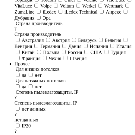
VitaLuce
Volpe
Voltum
Werkel
Wertmark
ZumaLine
iLedex
iLedex Technical
Анрекс
Дубравия
Эра
Страна производитель
?
Страна производитель
Австралия
Австрия
Беларусь
Бельгия
Венгрия
Германия
Дания
Испания
Италия
Китай
Польша
Россия
США
Турция
Франция
Чехия
Швеция
Прочее
Для низких потолков
да
нет
Для натяжных потолков
да
нет
Степень пылевлагозащиты, IP
?
Степень пылевлагозащиты, IP
нет данных
?
нет данных
IP20
?