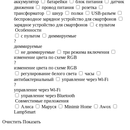
аккумулятор
батарейки
блок питания
датчик
движения
провод питания
розетка
трансформатор
шнур
полки
USB-разъем
беспроводное зарядное устройство для смартфонов
зарядное устройство для смартфонов
с пультом
Особенности
с пультом
диммируемые
?
диммируемые
не диммируемые
три режима включения
изменение цвета по схеме RGB
?
изменение цвета по схеме RGB
регулирование белого света
часы
антибактериальный
управление через Wi-Fi
?
управление через Wi-Fi
управление через Bluetooth
Совместимые приложения
Алиса
Маруся
Minimir Home
Awox
LampSmart
Очистить
Показать