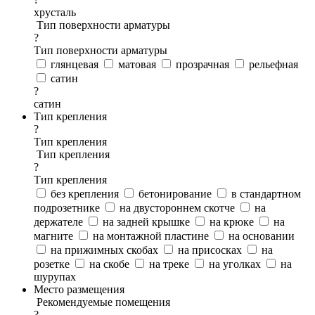
хрусталь
Тип поверхности арматуры
?
Тип поверхности арматуры
глянцевая
матовая
прозрачная
рельефная
сатин
?
сатин
Тип крепления
?
Тип крепления
Тип крепления
?
Тип крепления
без крепления
бетонирование
в стандартном
подрозетнике
на двустороннем скотче
на
держателе
на задней крышке
на крюке
на
магните
на монтажной пластине
на основании
на прижимных скобах
на присосках
на
розетке
на скобе
на треке
на уголках
на
шурупах
Место размещения
Рекомендуемые помещения
?