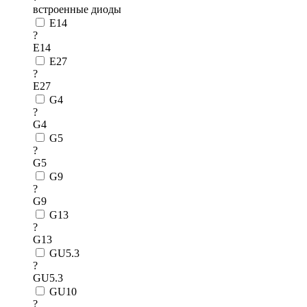
встроенные диоды
E14
?
E14
E27
?
E27
G4
?
G4
G5
?
G5
G9
?
G9
G13
?
G13
GU5.3
?
GU5.3
GU10
?