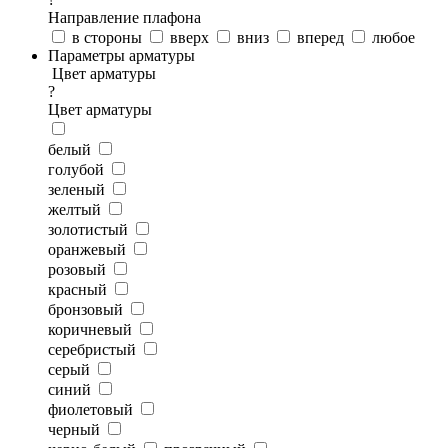
Направление плафона
в стороны
вверх
вниз
вперед
любое
Параметры арматуры
Цвет арматуры
?
Цвет арматуры
белый
голубой
зеленый
желтый
золотистый
оранжевый
розовый
красный
бронзовый
коричневый
серебристый
серый
синий
фиолетовый
черный