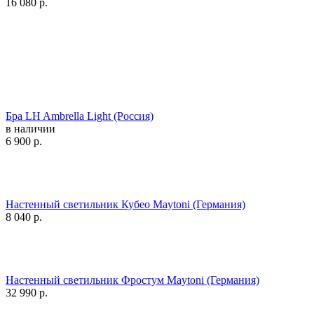
16 080
р.
Бра LH Ambrella Light (Россия)
в наличии
6 900
р.
Настенный светильник Кубео Maytoni (Германия)
8 040
р.
Настенный светильник Фростум Maytoni (Германия)
32 990
р.