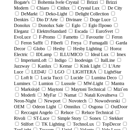
Bogate's
Bohemia Ivele Crystal
Brizzi
Brizzi
Modern
Chiaro
Citilux
Crystal Lux
De City
DeMarkt
Deko-Light
Delight Collection
Denkirs
Dio D’Arte
Divinare
Doge Luce
Donolux
Donolux Sale
Eglo
Eglo Промо
Eleganz
ElektroStandard
Escada
EuroSvet
EvoLuce
F-Promo
Fametto
Favourite
Feron
Feron Saffit
Fiberli
Freya
Fumagalli
Garda
Decor
Globo
Hesby
Hesby Lighting
Horoz
Electric
IDLamp
ILLUMICO
Ideal Lux
Imex
ImperiumLoft
Indigo
Inodesign
ItalLine
Jazzway
Kanlux
Kemar
Kink Light
L'Arte
Luce
LED4U
LGO
LIGHTERA
LightStar
Loft It
Lucia Tucci
Lucide
Lumina Deco
Luminex
Lumion
Lussole
MW-Light
Mantra
Markslojd
Maytoni
Maytoni Technical
Mizi`en
Moderli
MyFar
Namat
Natali Kovaltseva
Neon-Night
Newport
Novotech
Nowodvorski
OEM
Odeon Light
Omnilux
Osgona
OutDoor
Reccagni Angelo
Reluce
Reluce Technical
Rivoli
ST-Luce
Simple Story
Sonex
Stekker
Stilfort
TK Lighting
TechnoLux
TopDecor
TopLight
Toscom
Uniel
Velante
Vele Luce