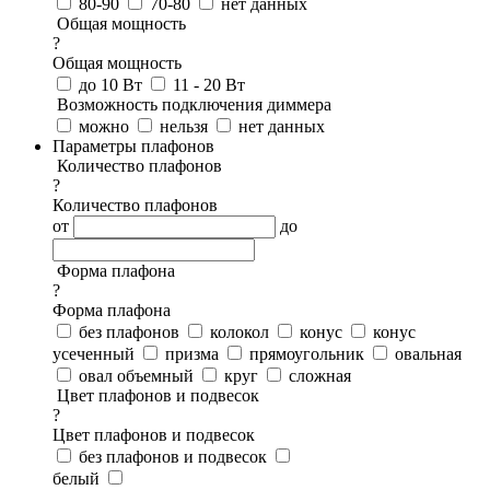
80-90
70-80
нет данных
Общая мощность
?
Общая мощность
до 10 Вт
11 - 20 Вт
Возможность подключения диммера
можно
нельзя
нет данных
Параметры плафонов
Количество плафонов
?
Количество плафонов
от
до
Форма плафона
?
Форма плафона
без плафонов
колокол
конус
конус
усеченный
призма
прямоугольник
овальная
овал объемный
круг
сложная
Цвет плафонов и подвесок
?
Цвет плафонов и подвесок
без плафонов и подвесок
белый