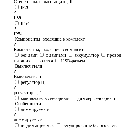
Степень пылевлагозащиты, IP
IP20
?
IP20
IP54
?
IP54
Компоненты, входящие в комплект
?
Компоненты, входящие в комплект
без ламп
с лампами
аккумулятор
провод
питания
розетка
USB-разъем
Выключатели
?
Выключатели
регулятор ЦТ
?
регулятор ЦТ
выключатель сенсорный
диммер сенсорный
Особенности
диммируемые
?
диммируемые
не диммируемые
регулирование белого света