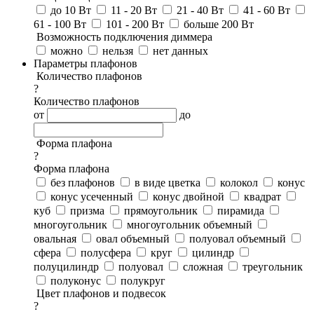
до 10 Вт
11 - 20 Вт
21 - 40 Вт
41 - 60 Вт
61 - 100 Вт
101 - 200 Вт
больше 200 Вт
Возможность подключения диммера
можно
нельзя
нет данных
Параметры плафонов
Количество плафонов
?
Количество плафонов
от
до
Форма плафона
?
Форма плафона
без плафонов
в виде цветка
колокол
конус
конус усеченный
конус двойной
квадрат
куб
призма
прямоугольник
пирамида
многоугольник
многоугольник объемный
овальная
овал объемный
полуовал объемный
сфера
полусфера
круг
цилиндр
полуцилиндр
полуовал
сложная
треугольник
полуконус
полукруг
Цвет плафонов и подвесок
?