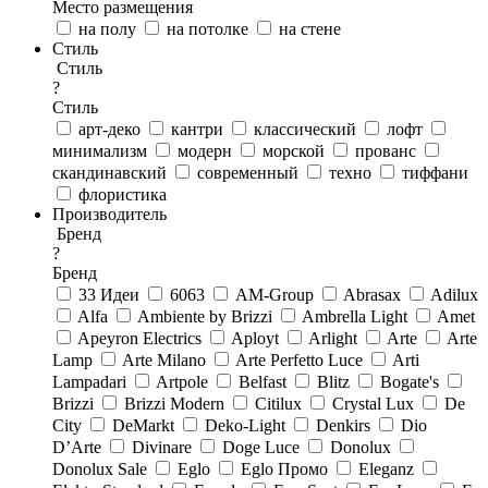
Место размещения
на полу
на потолке
на стене
Стиль
Стиль
?
Стиль
арт-деко
кантри
классический
лофт
минимализм
модерн
морской
прованс
скандинавский
современный
техно
тиффани
флористика
Производитель
Бренд
?
Бренд
33 Идеи
6063
AM-Group
Abrasax
Adilux
Alfa
Ambiente by Brizzi
Ambrella Light
Amet
Apeyron Electrics
Aployt
Arlight
Arte
Arte
Lamp
Arte Milano
Arte Perfetto Luce
Arti
Lampadari
Artpole
Belfast
Blitz
Bogate's
Brizzi
Brizzi Modern
Citilux
Crystal Lux
De
City
DeMarkt
Deko-Light
Denkirs
Dio
D’Arte
Divinare
Doge Luce
Donolux
Donolux Sale
Eglo
Eglo Промо
Eleganz