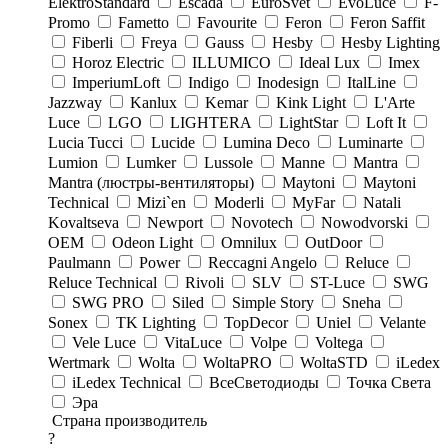
ElektroStandard
Escada
EuroSvet
EvoLuce
F-
Promo
Fametto
Favourite
Feron
Feron Saffit
Fiberli
Freya
Gauss
Hesby
Hesby Lighting
Horoz Electric
ILLUMICO
Ideal Lux
Imex
ImperiumLoft
Indigo
Inodesign
ItalLine
Jazzway
Kanlux
Kemar
Kink Light
L'Arte
Luce
LGO
LIGHTERA
LightStar
Loft It
Lucia Tucci
Lucide
Lumina Deco
Luminarte
Lumion
Lumker
Lussole
Manne
Mantra
Mantra (люстры-вентиляторы)
Maytoni
Maytoni
Technical
Mizi`en
Moderli
MyFar
Natali
Kovaltseva
Newport
Novotech
Nowodvorski
OEM
Odeon Light
Omnilux
OutDoor
Paulmann
Power
Reccagni Angelo
Reluce
Reluce Technical
Rivoli
SLV
ST-Luce
SWG
SWG PRO
Siled
Simple Story
Sneha
Sonex
TK Lighting
TopDecor
Uniel
Velante
Vele Luce
VitaLuce
Volpe
Voltega
Wertmark
Wolta
WoltaPRO
WoltaSTD
iLedex
iLedex Technical
ВсеСветодиоды
Точка Света
Эра
Страна производитель
?