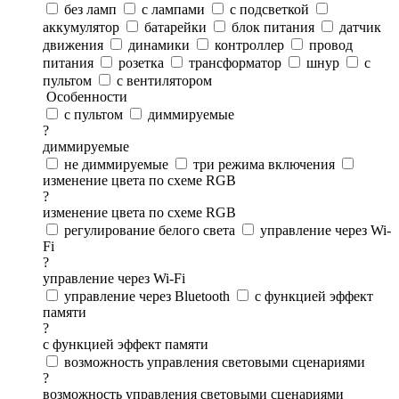
без ламп
с лампами
с подсветкой
аккумулятор
батарейки
блок питания
датчик
движения
динамики
контроллер
провод
питания
розетка
трансформатор
шнур
с
пультом
с вентилятором
Особенности
с пультом
диммируемые
?
диммируемые
не диммируемые
три режима включения
изменение цвета по схеме RGB
?
изменение цвета по схеме RGB
регулирование белого света
управление через Wi-
Fi
?
управление через Wi-Fi
управление через Bluetooth
с функцией эффект
памяти
?
с функцией эффект памяти
возможность управления световыми сценариями
?
возможность управления световыми сценариями