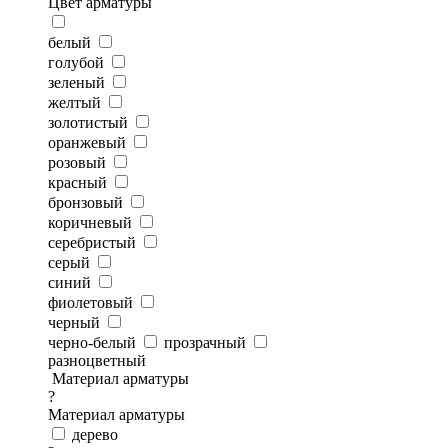
Цвет арматуры
белый
голубой
зеленый
желтый
золотистый
оранжевый
розовый
красный
бронзовый
коричневый
серебристый
серый
синий
фиолетовый
черный
черно-белый
прозрачный
разноцветный
Материал арматуры
?
Материал арматуры
дерево