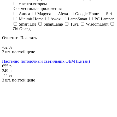
с вентилятором
Совместимые приложения
Алиса
Маруся
Alexa
Google Home
Siri
Minimir Home
Awox
LampSmart
PC.Lamper
Smart Life
SmartLamp
Tuya
WisdomLight
Zhi Guang
Очистить
Показать
-62 %
2 шт. по этой цене
Настенно-потолочный светильник OEM (Китай)
655
р.
249
р.
-44 %
3 шт. по этой цене