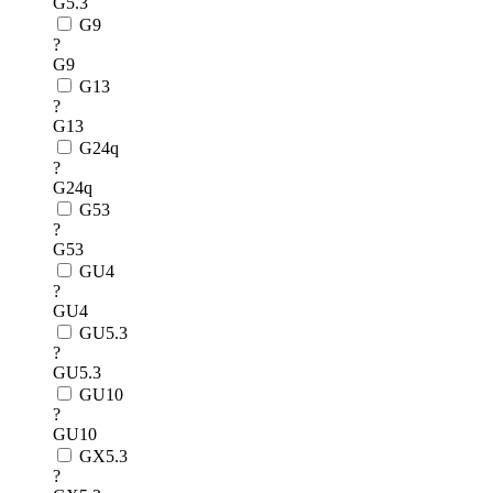
G5.3
G9
?
G9
G13
?
G13
G24q
?
G24q
G53
?
G53
GU4
?
GU4
GU5.3
?
GU5.3
GU10
?
GU10
GX5.3
?