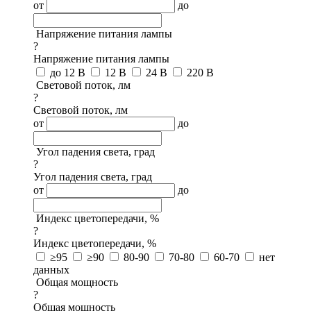
от
до
Напряжение питания лампы
?
Напряжение питания лампы
до 12 В
12 В
24 В
220 В
Световой поток, лм
?
Световой поток, лм
от
до
Угол падения света, град
?
Угол падения света, град
от
до
Индекс цветопередачи, %
?
Индекс цветопередачи, %
≥95
≥90
80-90
70-80
60-70
нет
данных
Общая мощность
?
Общая мощность