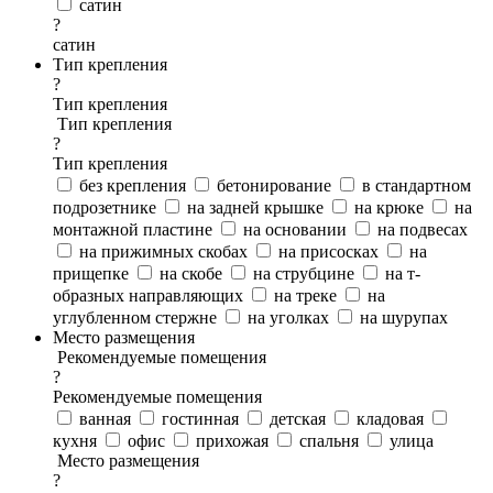
сатин
?
сатин
Тип крепления
?
Тип крепления
Тип крепления
?
Тип крепления
без крепления
бетонирование
в стандартном
подрозетнике
на задней крышке
на крюке
на
монтажной пластине
на основании
на подвесах
на прижимных скобах
на присосках
на
прищепке
на скобе
на струбцине
на т-
образных направляющих
на треке
на
углубленном стержне
на уголках
на шурупах
Место размещения
Рекомендуемые помещения
?
Рекомендуемые помещения
ванная
гостинная
детская
кладовая
кухня
офис
прихожая
спальня
улица
Место размещения
?