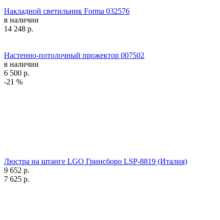
Накладной светильник Forma 032576
в наличии
14 248
р.
Настенно-потолочный прожектор 007502
в наличии
6 500
р.
-21 %
Люстра на штанге LGO Гринсборо LSP-8819 (Италия)
9 652
р.
7 625
р.