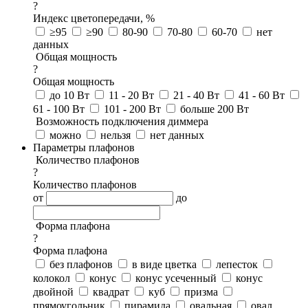
?
Индекс цветопередачи, %
≥95
≥90
80-90
70-80
60-70
нет
данных
Общая мощность
?
Общая мощность
до 10 Вт
11 - 20 Вт
21 - 40 Вт
41 - 60 Вт
61 - 100 Вт
101 - 200 Вт
больше 200 Вт
Возможность подключения диммера
можно
нельзя
нет данных
Параметры плафонов
Количество плафонов
?
Количество плафонов
от
до
Форма плафона
?
Форма плафона
без плафонов
в виде цветка
лепесток
колокол
конус
конус усеченный
конус
двойной
квадрат
куб
призма
прямоугольник
пирамида
овальная
овал