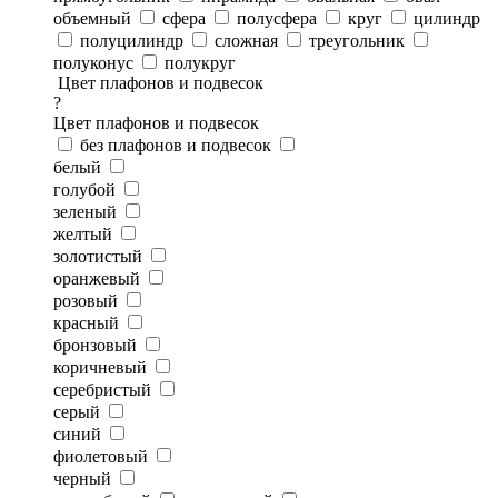
объемный
сфера
полусфера
круг
цилиндр
полуцилиндр
сложная
треугольник
полуконус
полукруг
Цвет плафонов и подвесок
?
Цвет плафонов и подвесок
без плафонов и подвесок
белый
голубой
зеленый
желтый
золотистый
оранжевый
розовый
красный
бронзовый
коричневый
серебристый
серый
синий
фиолетовый
черный