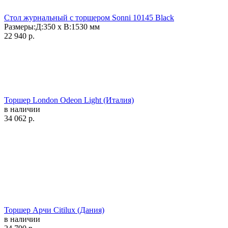
Стол журнальный с торшером Sonni 10145 Black
Размеры:
Д:350 x В:1530
мм
22 940
р.
Торшер London Odeon Light (Италия)
в наличии
34 062
р.
Торшер Арчи Citilux (Дания)
в наличии