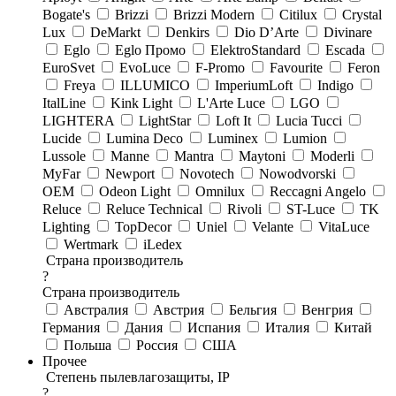
Bogate's
Brizzi
Brizzi Modern
Citilux
Crystal
Lux
DeMarkt
Denkirs
Dio D’Arte
Divinare
Eglo
Eglo Промо
ElektroStandard
Escada
EuroSvet
EvoLuce
F-Promo
Favourite
Feron
Freya
ILLUMICO
ImperiumLoft
Indigo
ItalLine
Kink Light
L'Arte Luce
LGO
LIGHTERA
LightStar
Loft It
Lucia Tucci
Lucide
Lumina Deco
Luminex
Lumion
Lussole
Manne
Mantra
Maytoni
Moderli
MyFar
Newport
Novotech
Nowodvorski
OEM
Odeon Light
Omnilux
Reccagni Angelo
Reluce
Reluce Technical
Rivoli
ST-Luce
TK
Lighting
TopDecor
Uniel
Velante
VitaLuce
Wertmark
iLedex
Страна производитель
?
Страна производитель
Австралия
Австрия
Бельгия
Венгрия
Германия
Дания
Испания
Италия
Китай
Польша
Россия
США
Прочее
Степень пылевлагозащиты, IP
?