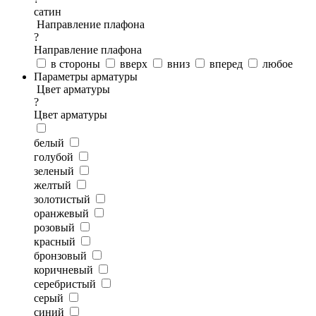
сатин
Направление плафона
?
Направление плафона
в стороны
вверх
вниз
вперед
любое
Параметры арматуры
Цвет арматуры
?
Цвет арматуры
белый
голубой
зеленый
желтый
золотистый
оранжевый
розовый
красный
бронзовый
коричневый
серебристый
серый
синий