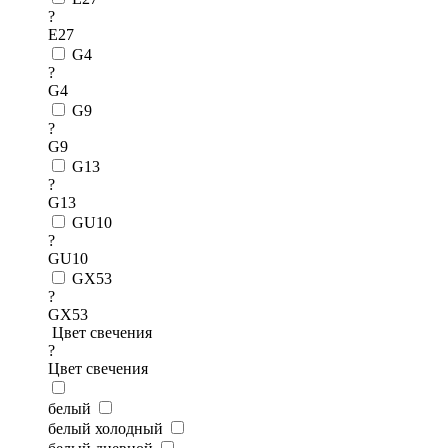
?
E27
G4
?
G4
G9
?
G9
G13
?
G13
GU10
?
GU10
GX53
?
GX53
Цвет свечения
?
Цвет свечения
белый
белый холодный