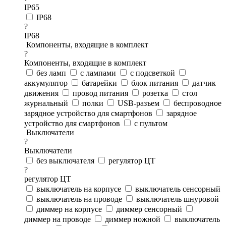
IP65
IP68
?
IP68
Компоненты, входящие в комплект
?
Компоненты, входящие в комплект
без ламп
с лампами
с подсветкой
аккумулятор
батарейки
блок питания
датчик
движения
провод питания
розетка
стол
журнальный
полки
USB-разъем
беспроводное
зарядное устройство для смартфонов
зарядное
устройство для смартфонов
с пультом
Выключатели
?
Выключатели
без выключателя
регулятор ЦТ
?
регулятор ЦТ
выключатель на корпусе
выключатель сенсорный
выключатель на проводе
выключатель шнуровой
диммер на корпусе
диммер сенсорный
диммер на проводе
диммер ножной
выключатель