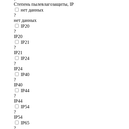
Степень пылевлагозащиты, IP
нет данных
?
нет данных
IP20
?
IP20
IP21
?
IP21
IP24
?
IP24
IP40
?
IP40
IP44
?
IP44
IP54
?
IP54
IP65
?