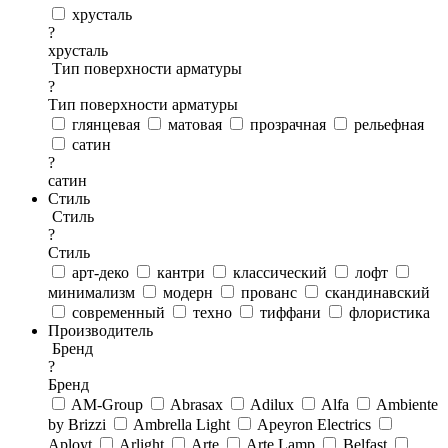
хрусталь
?
хрусталь
Тип поверхности арматуры
?
Тип поверхности арматуры
глянцевая
матовая
прозрачная
рельефная
сатин
?
сатин
Стиль
Стиль
?
Стиль
арт-деко
кантри
классический
лофт
минимализм
модерн
прованс
скандинавский
современный
техно
тиффани
флористика
Производитель
Бренд
?
Бренд
AM-Group
Abrasax
Adilux
Alfa
Ambiente
by Brizzi
Ambrella Light
Apeyron Electrics
Aployt
Arlight
Arte
Arte Lamp
Belfast