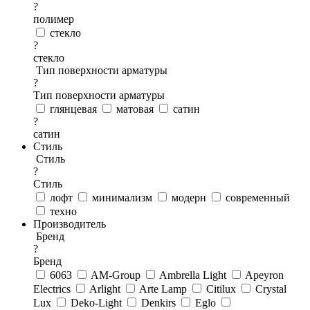
?
полимер
стекло
?
стекло
Тип поверхности арматуры
?
Тип поверхности арматуры
глянцевая
матовая
сатин
?
сатин
Стиль
Стиль
?
Стиль
лофт
минимализм
модерн
современный
техно
Производитель
Бренд
?
Бренд
6063
AM-Group
Ambrella Light
Apeyron
Electrics
Arlight
Arte Lamp
Citilux
Crystal
Lux
Deko-Light
Denkirs
Eglo