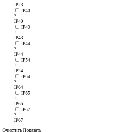
IP23
IP40
?
IP40
IP43
?
IP43
IP44
?
IP44
IP54
?
IP54
IP64
?
IP64
IP65
?
IP65
IP67
?
IP67
Очистить
Показать