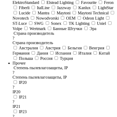
ElektroStandard
Elstead Lighting
Favourite
Feron
Fiberli
ItalLine
Jazzway
Kanlux
LightStar
Lucide
Mantra
Maytoni
Maytoni Technical
Novotech
Nowodvorski
OEM
Odeon Light
ST-Luce
SWG
Sonex
TK Lighting
Uniel
Volpe
Wertmark
Банные Штучки
Эра
Страна производитель
?
Страна производитель
Австралия
Австрия
Бельгия
Венгрия
Германия
Дания
Испания
Италия
Китай
Польша
Россия
Турция
Прочее
Степень пылевлагозащиты, IP
?
Степень пылевлагозащиты, IP
IP20
?
IP20
IP21
?
IP21
IP23
?