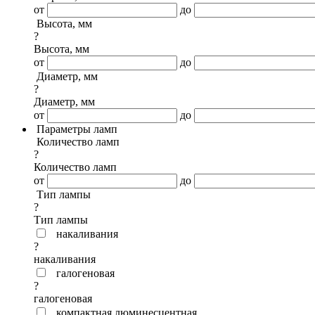
от
до
Высота, мм
?
Высота, мм
от
до
Диаметр, мм
?
Диаметр, мм
от
до
Параметры ламп
Количество ламп
?
Количество ламп
от
до
Тип лампы
?
Тип лампы
накаливания
?
накаливания
галогеновая
?
галогеновая
компактная люминесцентная