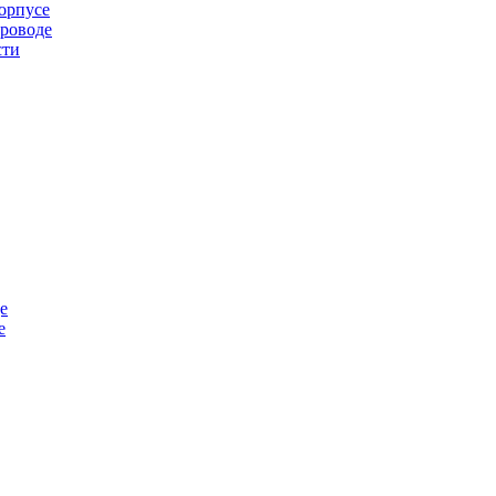
орпусе
проводе
сти
е
е