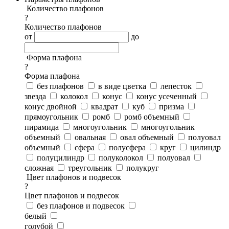
Количество плафонов
?
Количество плафонов
от
до
Форма плафона
?
Форма плафона
без плафонов
в виде цветка
лепесток
звезда
колокол
конус
конус усеченный
конус двойной
квадрат
куб
призма
прямоугольник
ромб
ромб объемный
пирамида
многоугольник
многоугольник
объемный
овальная
овал объемный
полуовал
объемный
сфера
полусфера
круг
цилиндр
полуцилиндр
полуколокол
полуовал
сложная
треугольник
полукруг
Цвет плафонов и подвесок
?
Цвет плафонов и подвесок
без плафонов и подвесок
белый
голубой