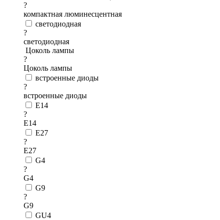
?
компактная люминесцентная
светодиодная
?
светодиодная
Цоколь лампы
?
Цоколь лампы
встроенные диоды
?
встроенные диоды
E14
?
E14
E27
?
E27
G4
?
G4
G9
?
G9
GU4