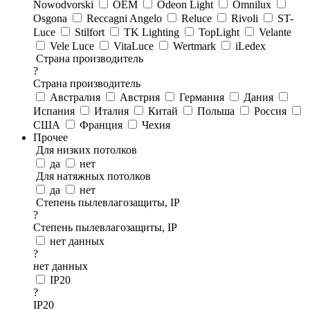
Nowodvorski
OEM
Odeon Light
Omnilux
Osgona
Reccagni Angelo
Reluce
Rivoli
ST-
Luce
Stilfort
TK Lighting
TopLight
Velante
Vele Luce
VitaLuce
Wertmark
iLedex
Страна производитель
?
Страна производитель
Австралия
Австрия
Германия
Дания
Испания
Италия
Китай
Польша
Россия
США
Франция
Чехия
Прочее
Для низких потолков
да
нет
Для натяжных потолков
да
нет
Степень пылевлагозащиты, IP
?
Степень пылевлагозащиты, IP
нет данных
?
нет данных
IP20
?
IP20