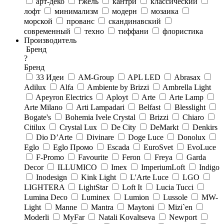
арт-деко
гжель
кантри
классический
лофт
минимализм
модерн
мозаика
морской
прованс
скандинавский
современный
техно
тиффани
флористика
Производитель
Бренд
?
Бренд
33 Идеи
AM-Group
APL LED
Abrasax
Adilux
Alfa
Ambiente by Brizzi
Ambrella Light
Apeyron Electrics
Aployt
Arte
Arte Lamp
Arte Milano
Arti Lampadari
Belfast
Blesslight
Bogate's
Bohemia Ivele Crystal
Brizzi
Chiaro
Citilux
Crystal Lux
De City
DeMarkt
Denkirs
Dio D’Arte
Divinare
Doge Luce
Donolux
Eglo
Eglo Промо
Escada
EuroSvet
EvoLuce
F-Promo
Favourite
Feron
Freya
Garda
Decor
ILLUMICO
Imex
ImperiumLoft
Indigo
Inodesign
Kink Light
L'Arte Luce
LGO
LIGHTERA
LightStar
Loft It
Lucia Tucci
Lumina Deco
Luminex
Lumion
Lussole
MW-
Light
Manne
Mantra
Maytoni
Mizi`en
Moderli
MyFar
Natali Kovaltseva
Newport