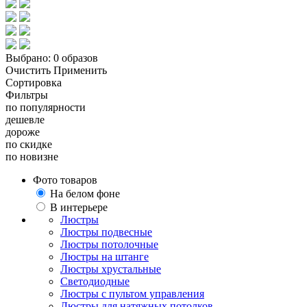
Выбрано:
0 образов
Очистить
Применить
Сортировка
Фильтры
по популярности
дешевле
дороже
по скидке
по новизне
Фото товаров
На белом фоне
В интерьере
Люстры
Люстры подвесные
Люстры потолочные
Люстры на штанге
Люстры хрустальные
Светодиодные
Люстры с пультом управления
Люстры для натяжных потолков