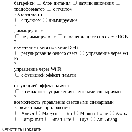
батарейки
блок питания
датчик движения
трансформатор
с пультом
Особенности
с пультом
диммируемые
?
диммируемые
не диммируемые
изменение цвета по схеме RGB
?
изменение цвета по схеме RGB
регулирование белого света
управление через Wi-
Fi
?
управление через Wi-Fi
с функцией эффект памяти
?
с функцией эффект памяти
возможность управления световыми сценариями
?
возможность управления световыми сценариями
Совместимые приложения
Алиса
Маруся
Siri
Minimir Home
Awox
LampSmart
Smart Life
Tuya
Zhi Guang
Очистить
Показать