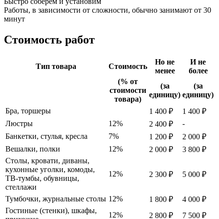
Быстро соберем и установим
Работы, в зависимости от сложности, обычно занимают от 30
минут
Стоимость работ
Но не
И не
Тип товара
Стоимость
менее
более
(% от
(за
(за
стоимости
единицу)
единицу)
товара)
Бра, торшеры
1 400 ₽
1 400 ₽
Люстры
12%
-
2 400 ₽
Банкетки, стулья, кресла
7%
1 200 ₽
2 000 ₽
Вешалки, полки
12%
2 000 ₽
3 800 ₽
Столы, кровати, диваны,
кухонные уголки, комоды,
12%
2 300 ₽
5 000 ₽
ТВ-тумбы, обувницы,
стеллажи
Тумбочки, журнальные столы
12%
1 800 ₽
4 000 ₽
Гостиные (стенки), шкафы,
12%
2 800 ₽
7 500 ₽