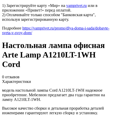
1) Зарегистрируйте карту «Мир» на
vamprivet.ru
или в
приложении «Привет!» перед оплатой.
2) Оплачивайте только способом "Банковская карта",
используя зарегистрированную карту.
Подробнее
https://vamprivet.ru/promo/dlya-doma-i-sada/dobavte-
sveta-v-svoy-dom/
Настольная лампа офисная
Arte Lamp A1210LT-1WH
Cord
0 отзывов
Характеристики
модель настольной лампы Cord A1210LT-1WH надежное
приобретение. Мебелион предлагает два года гарантии на
лампу A1210LT-1WH.
Высокое качество сборки и детальная проработка деталей
инженерами гарантируют легкую сборку и установку.