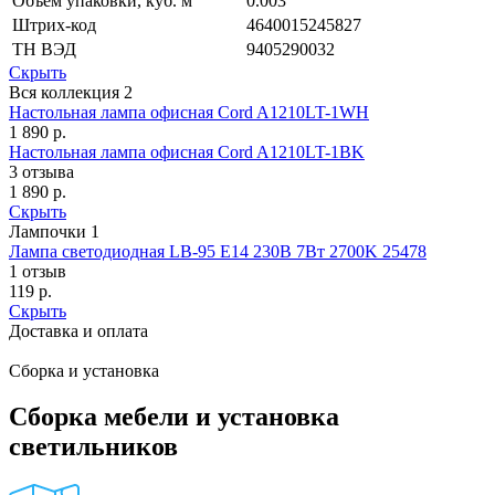
Объем упаковки, куб. м
0.003
Штрих-код
4640015245827
ТН ВЭД
9405290032
Скрыть
Вся коллекция
2
Настольная лампа офисная Cord A1210LT-1WH
1 890
р.
Настольная лампа офисная Cord A1210LT-1BK
3 отзыва
1 890
р.
Скрыть
Лампочки
1
Лампа светодиодная LB-95 E14 230В 7Вт 2700K 25478
1 отзыв
119
р.
Скрыть
Доставка и оплата
Сборка и установка
Сборка мебели и установка
светильников