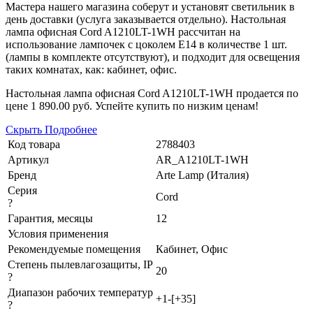
Мастера нашего магазина соберут и установят светильник в
день доставки (услуга заказывается отдельно). Настольная
лампа офисная Cord A1210LT-1WH рассчитан на
использование лампочек с цоколем E14 в количестве 1 шт.
(лампы в комплекте отсутствуют), и подходит для освещения
таких комнатах, как: кабинет, офис.
Настольная лампа офисная Cord A1210LT-1WH продается по
цене
1 890.00 руб.
Успейте купить по низким ценам!
Скрыть
Подробнее
Код товара
2788403
Артикул
AR_A1210LT-1WH
Бренд
Arte Lamp (Италия)
Серия
Cord
?
Гарантия, месяцы
12
Условия применения
Рекомендуемые помещения
Кабинет, Офис
Степень пылевлагозащиты, IP
20
?
Диапазон рабочих температур
+1-[+35]
?