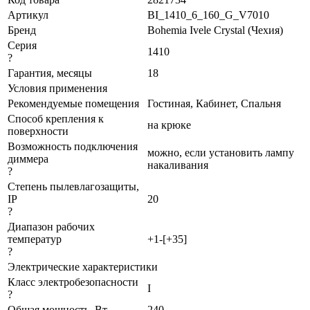
Артикул
BI_1410_6_160_G_V7010
Бренд
Bohemia Ivele Crystal (Чехия)
Серия
1410
?
Гарантия, месяцы
18
Условия применения
Рекомендуемые помещения
Гостиная, Кабинет, Спальня
Способ крепления к
на крюке
поверхности
Возможность подключения
можно, если установить лампу
диммера
накаливания
?
Степень пылевлагозащиты,
IP
20
?
Диапазон рабочих
температур
+1-[+35]
?
Электрические характеристики
Класс электробезопасности
I
?
Общая мощность, Вт
240