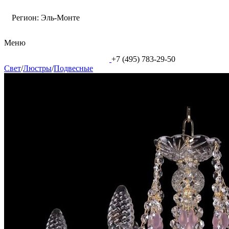
Регион:
Эль-Монте
Меню
+7 (495) 783-29-50
Свет
/
Люстры
/
Подвесные