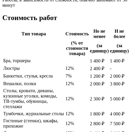
минут
Стоимость работ
Но не
И не
Тип товара
Стоимость
менее
более
(% от
(за
(за
стоимости
единицу)
единицу)
товара)
Бра, торшеры
1 400 ₽
1 400 ₽
Люстры
12%
-
2 400 ₽
Банкетки, стулья, кресла
7%
1 200 ₽
2 000 ₽
Вешалки, полки
12%
2 000 ₽
3 800 ₽
Столы, кровати, диваны,
кухонные уголки, комоды,
12%
2 300 ₽
5 000 ₽
ТВ-тумбы, обувницы,
стеллажи
Тумбочки, журнальные столы
12%
1 800 ₽
4 000 ₽
Гостиные (стенки), шкафы,
12%
2 800 ₽
7 500 ₽
прихожие