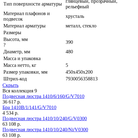
глянцевый, прозрачный,
Тип поверхности арматуры
рельефный
Материал плафонов и
хрусталь
подвесок
Материал арматуры
металл, стекло
Размеры
Высота, мм
390
?
Диаметр, мм
480
Масса и упаковка
Масса нетто, кг
5
Размер упаковки, мм
450x450x200
Штрих-код
7930056358813
Скрыть
Вся коллекция
9
Подвесная люстра 1410/6/160/G/V7010
36 617
р.
Бра 1410B/1/141/G/V7010
4 534
р.
Подвесная люстра 1410/10/240/G/V0300
63 108
р.
Подвесная люстра 1410/10/240/Ni/V0300
63 108
р.