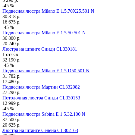
5 290
р.
-45 %
Подвесная люстра Milano E 1.5.70X25.501 N
30 318
р.
16 675
р.
-45 %
Подвесная люстра Milano E 1.5.50.501 N
36 800
р.
20 240
р.
Люстра на штанге Синди CL330181
1 отзыв
32 190
р.
-45 %
Подвесная люстра Milano E 1.5.D50.501 N
31 782
р.
17 480
р.
Подвесная люстра Мартин CL332082
27 290
р.
Потолочная люстра Синди CL330153
12 999
р.
-45 %
Подвесная люстра Sabina E 1.5.32.100 N
37 500
р.
20 625
р.
Люстра на штанге Селена CL302163