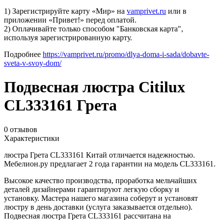
1) Зарегистрируйте карту «Мир» на
vamprivet.ru
или в
приложении «Привет!» перед оплатой.
2) Оплачивайте только способом "Банковская карта",
используя зарегистрированную карту.
Подробнее
https://vamprivet.ru/promo/dlya-doma-i-sada/dobavte-
sveta-v-svoy-dom/
Подвесная люстра Citilux
CL333161 Грета
0 отзывов
Характеристики
люстра Грета CL333161 Китай отличается надежностью.
Мебелион.ру предлагает 2 года гарантии на модель CL333161.
Высокое качество производства, проработка мельчайших
деталей дизайнерами гарантируют легкую сборку и
установку. Мастера нашего магазина соберут и установят
люстру в день доставки (услуга заказывается отдельно).
Подвесная люстра Грета CL333161 рассчитана на