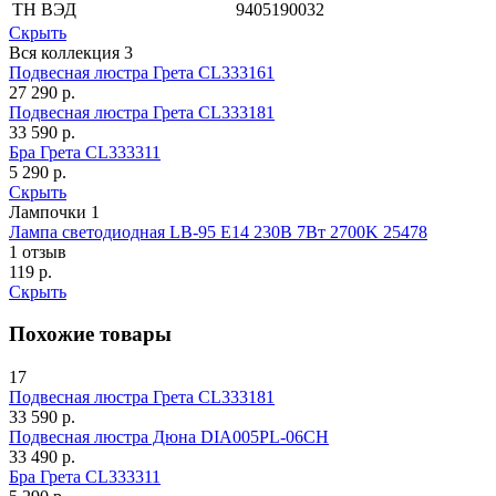
ТН ВЭД
9405190032
Скрыть
Вся коллекция
3
Подвесная люстра Грета CL333161
27 290
р.
Подвесная люстра Грета CL333181
33 590
р.
Бра Грета CL333311
5 290
р.
Скрыть
Лампочки
1
Лампа светодиодная LB-95 E14 230В 7Вт 2700K 25478
1 отзыв
119
р.
Скрыть
Похожие товары
17
Подвесная люстра Грета CL333181
33 590
р.
Подвесная люстра Дюна DIA005PL-06CH
33 490
р.
Бра Грета CL333311