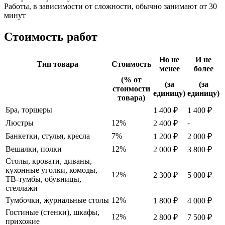
Работы, в зависимости от сложности, обычно занимают от 30
минут
Стоимость работ
Но не
И не
Тип товара
Стоимость
менее
более
(% от
(за
(за
стоимости
единицу)
единицу)
товара)
Бра, торшеры
1 400 ₽
1 400 ₽
Люстры
12%
-
2 400 ₽
Банкетки, стулья, кресла
7%
1 200 ₽
2 000 ₽
Вешалки, полки
12%
2 000 ₽
3 800 ₽
Столы, кровати, диваны,
кухонные уголки, комоды,
12%
2 300 ₽
5 000 ₽
ТВ-тумбы, обувницы,
стеллажи
Тумбочки, журнальные столы
12%
1 800 ₽
4 000 ₽
Гостиные (стенки), шкафы,
12%
2 800 ₽
7 500 ₽
прихожие