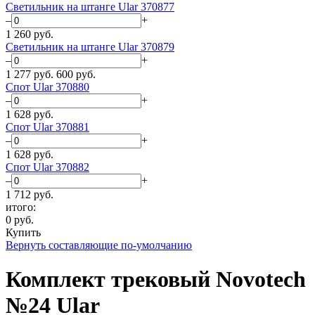
Светильник на штанге Ular 370877
–
+
1 260
руб.
Светильник на штанге Ular 370879
–
+
1 277 руб.
600
руб.
Спот Ular 370880
–
+
1 628
руб.
Спот Ular 370881
–
+
1 628
руб.
Спот Ular 370882
–
+
1 712
руб.
итого:
0
руб.
Купить
Вернуть составляющие по-умолчанию
Комплект трековый Novotech
№24 Ular