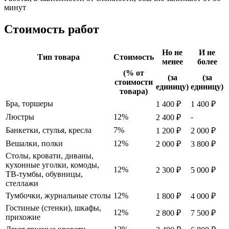
минут
Стоимость работ
Но не
И не
Тип товара
Стоимость
менее
более
(% от
(за
(за
стоимости
единицу)
единицу)
товара)
Бра, торшеры
1 400 ₽
1 400 ₽
Люстры
12%
-
2 400 ₽
Банкетки, стулья, кресла
7%
1 200 ₽
2 000 ₽
Вешалки, полки
12%
2 000 ₽
3 800 ₽
Столы, кровати, диваны,
кухонные уголки, комоды,
12%
2 300 ₽
5 000 ₽
ТВ-тумбы, обувницы,
стеллажи
Тумбочки, журнальные столы
12%
1 800 ₽
4 000 ₽
Гостиные (стенки), шкафы,
12%
2 800 ₽
7 500 ₽
прихожие