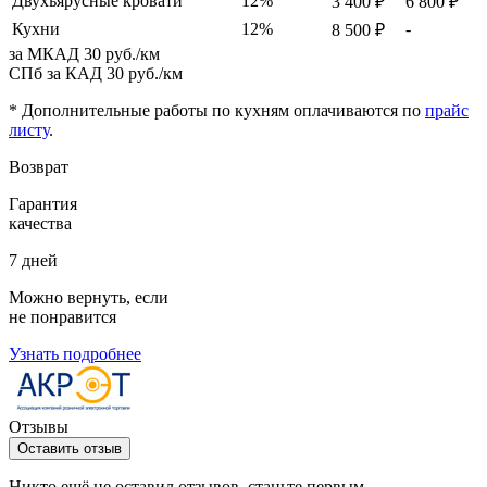
Двухъярусные кровати
12%
3 400 ₽
6 800 ₽
Кухни
12%
-
8 500 ₽
за МКАД
30 руб./км
СПб за КАД
30 руб./км
* Дополнительные работы по кухням оплачиваются по
прайс
листу
.
Возврат
Гарантия
качества
7 дней
Можно вернуть, если
не понравится
Узнать подробнее
Отзывы
Оставить отзыв
Никто ещё не оставил отзывов, станьте первым.