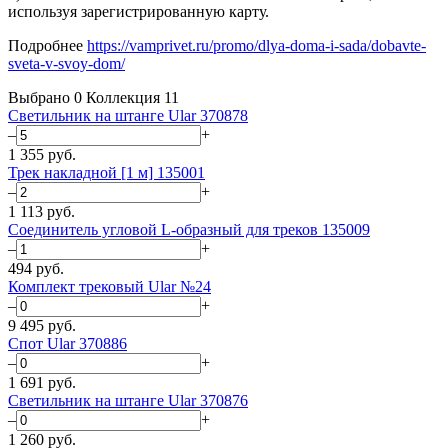
используя зарегистрированную карту.
Подробнее
https://vamprivet.ru/promo/dlya-doma-i-sada/dobavte-
sveta-v-svoy-dom/
Выбрано
0
Коллекция
11
Светильник на штанге Ular 370878
–
+
1 355
руб.
Трек накладной [1 м] 135001
–
+
1 113
руб.
Соединитель угловой L-образный для треков 135009
–
+
494
руб.
Комплект трековый Ular №24
–
+
9 495
руб.
Спот Ular 370886
–
+
1 691
руб.
Светильник на штанге Ular 370876
–
+
1 260
руб.